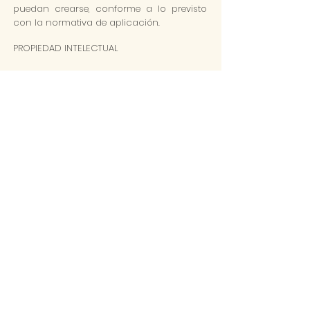
puedan crearse, conforme a lo previsto
con la normativa de aplicación.
PROPIEDAD INTELECTUAL
Todos los copyrights, marcas registradas
y otros derechos de propiedad intelectual
sobre los materiales o contenidos que se
publican como parte de la página web
corresponden en todo momento a la
empresa y / oa quien otorga licencia
para su uso. Podrá hacer uso de este
material únicamente en la forma en que
se lo autoricemos expresamente nosotros
mismos y / o los que otorgan licencia
para este fin.
La Licencia de uso está protegida por
Creative Commons, en la propia página
web verlo el icono que describe su uso.