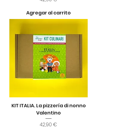
Agregar al carrito
KIT ITALIA. La pizzería di nonno
Valentino
Precio
42,90 €