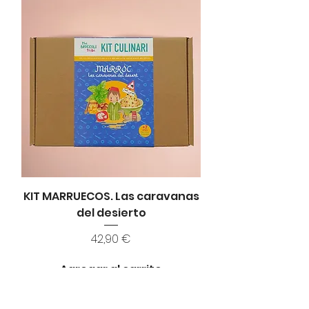
KIT MARRUECOS. Las caravanas
del desierto
Precio
42,90 €
Agregar al carrito